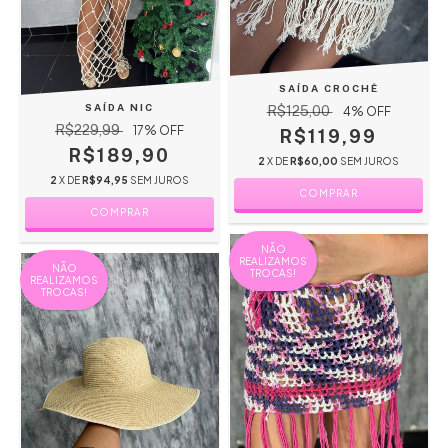
SAÍDA CROCHÊ
SAÍDA NIC
R$125,00
4
% OFF
R$229,99
17
% OFF
R$119,99
R$189,90
2
X DE
R$60,00
SEM JUROS
2
X DE
R$94,95
SEM JUROS
COMPRAR
COMPRAR
NÃO
REALIZAMOS
NÃO
TROCAS!
REALIZAMOS
TROCAS!