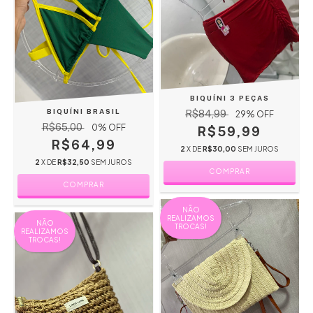
BIQUÍNI 3 PEÇAS
BIQUÍNI BRASIL
R$84,99
29
% OFF
R$65,00
0
% OFF
R$59,99
R$64,99
2
X DE
R$30,00
SEM JUROS
2
X DE
R$32,50
SEM JUROS
COMPRAR
COMPRAR
NÃO
REALIZAMOS
NÃO
TROCAS!
REALIZAMOS
TROCAS!