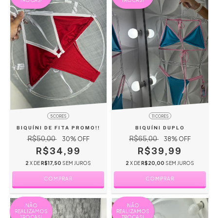
TROCAS!
TROCAS!
5 CORES
11 CORES
BIQUÍNI DE FITA PROMO!!
BIQUÍNI DUPLO
R$50,00
R$65,00
30
% OFF
38
% OFF
R$34,99
R$39,99
2
X DE
R$17,50
SEM JUROS
2
X DE
R$20,00
SEM JUROS
COMPRAR
COMPRAR
NÃO
NÃO
REALIZAMOS
REALIZAMOS
TROCAS!
TROCAS!