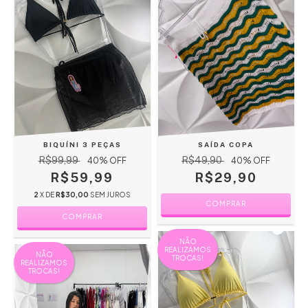
BIQUÍNI 3 PEÇAS
SAÍDA COPA
R$99,99
R$49,90
40
% OFF
40
% OFF
R$59,99
R$29,90
2
X DE
R$30,00
SEM JUROS
COMPRAR
COMPRAR
NÃO
REALIZAMOS
NÃO
TROCAS!
REALIZAMOS
TROCAS!