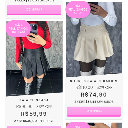
2
X DE
R$25,00
SEM JUROS
NÃO
REALIZAMOS
COMPRAR
TROCAS!
NÃO
REALIZAMOS
TROCAS!
SHORTS SAIA RODADO M
R$110,00
32
% OFF
R$74,90
SAIA PLISSADA
2
X DE
R$37,45
SEM JUROS
R$90,00
33
% OFF
COMPRAR
R$59,99
2
X DE
R$30,00
SEM JUROS
NÃO