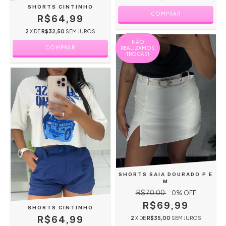
SHORTS CINTINHO
COMPRAR
R$64,99
2
X DE
R$32,50
SEM JUROS
NÃO
COMPRAR
REALIZAMOS
TROCAS!
SHORTS SAIA DOURADO P E
M
R$70,00
0
% OFF
R$69,99
SHORTS CINTINHO
R$64,99
2
X DE
R$35,00
SEM JUROS