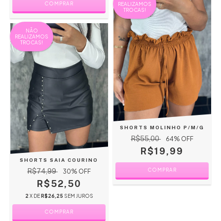
COMPRAR
REALIZAMOS
TROCAS!
NÃO
REALIZAMOS
TROCAS!
SHORTS MOLINHO P/M/G
R$55,00
64
% OFF
R$19,99
SHORTS SAIA COURINO
COMPRAR
R$74,99
30
% OFF
R$52,50
2
X DE
R$26,25
SEM JUROS
COMPRAR