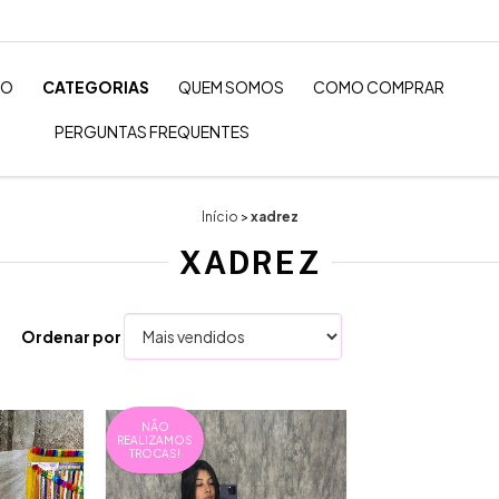
TO
CATEGORIAS
QUEM SOMOS
COMO COMPRAR
PERGUNTAS FREQUENTES
Início
>
xadrez
XADREZ
Ordenar por
NÃO
REALIZAMOS
TROCAS!