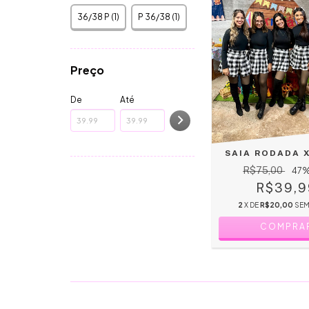
36/38 P (1)
P 36/38 (1)
Preço
De
Até
SAIA RODADA 
R$75,00
47
%
R$39,9
2
X DE
R$20,00
SEM
COMPRA