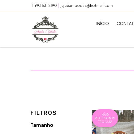
1199353-2190
jujubamoodas@hotmail.com
INÍCIO
CONTA
FILTROS
NÃO
REALIZAMOS
TROCAS!
Tamanho