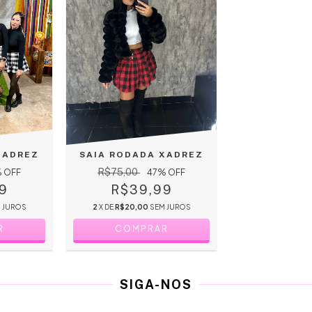
XADREZ
SAIA RODADA XADREZ
R$75,00
 OFF
47
% OFF
9
R$39,99
 JUROS
2
X DE
R$20,00
SEM JUROS
R
COMPRAR
SIGA-NOS