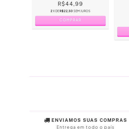
A BEA
R$44,99
9
2
X DE
R$22,50
SEM JUROS
JUROS
COMPRAR
ENVIAMOS SUAS COMPRAS
Entrega em todo o país