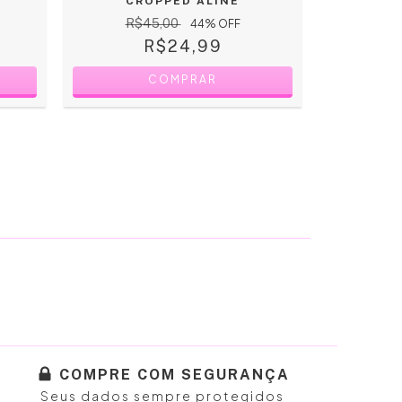
CROPPED ALINE
REGAT
R$45,00
44
% OFF
R$24,99
2
X D
COMPRAR
COMPRE COM SEGURANÇA
Seus dados sempre protegidos