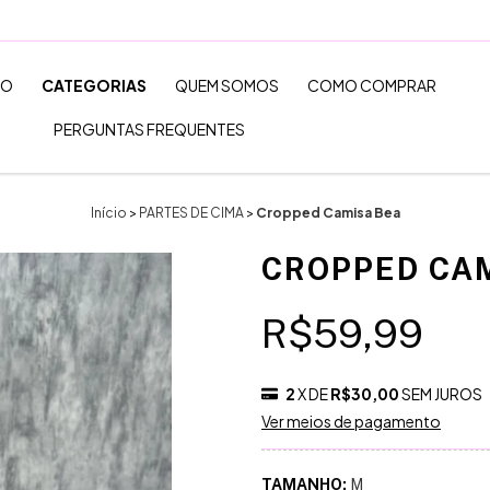
TO
CATEGORIAS
QUEM SOMOS
COMO COMPRAR
PERGUNTAS FREQUENTES
Início
>
PARTES DE CIMA
>
Cropped Camisa Bea
CROPPED CA
R$59,99
2
X DE
R$30,00
SEM JUROS
Ver meios de pagamento
TAMANHO:
M