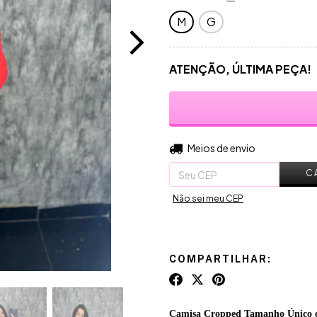
M
G
ATENÇÃO, ÚLTIMA PEÇA!
Entregas para o CEP:
Meios de envio
C
Não sei meu CEP
COMPARTILHAR:
Camisa Cropped Tamanho Único com